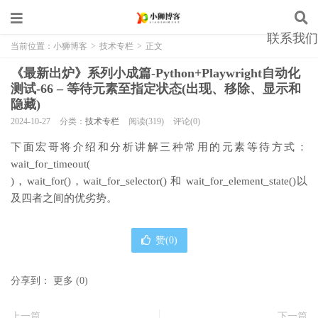
联系我们
当前位置：
小狮博客
>
技术专栏
>
正文
《最新出炉》系列小成篇-Python+Playwright自动化
测试-66 – 等待元素至指定状态(出现、移除、显示和
隐藏)
2024-10-27
分类：
技术专栏
阅读(319)
评论(0)
下面宏哥将介绍和分析讲解三种常用的元素等待方式：
wait_for_timeout(
)，
wait_for()，wait_for_selector() 和 wait_for_element_state()以
及四者之间的优劣势。
赞(
0
)
分享到：
更多
(
0
)
上一篇
下一篇