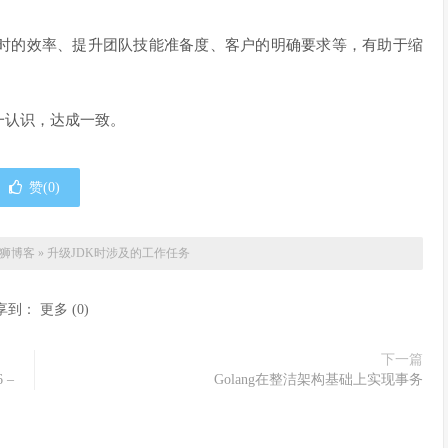
时的效率、提升团队技能准备度、客户的明确要求等，有助于缩
一认识，达成一致。
赞(
0
)
狮博客
»
升级JDK时涉及的工作任务
享到：
更多
(
0
)
下一篇
 –
Golang在整洁架构基础上实现事务