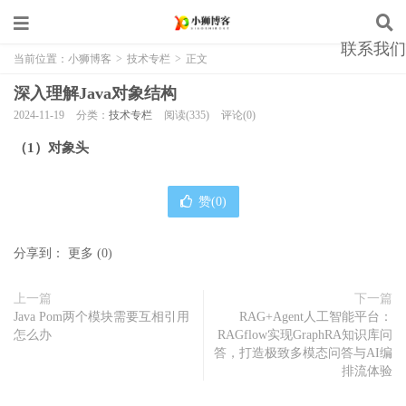
联系我们
当前位置：
小狮博客
>
技术专栏
>
正文
深入理解Java对象结构
2024-11-19
分类：
技术专栏
阅读(335)
评论(0)
（1）对象头
赞(
0
)
分享到：
更多
(
0
)
上一篇
下一篇
Java Pom两个模块需要互相引用
RAG+Agent人工智能平台：
怎么办
RAGflow实现GraphRA知识库问
答，打造极致多模态问答与AI编
排流体验