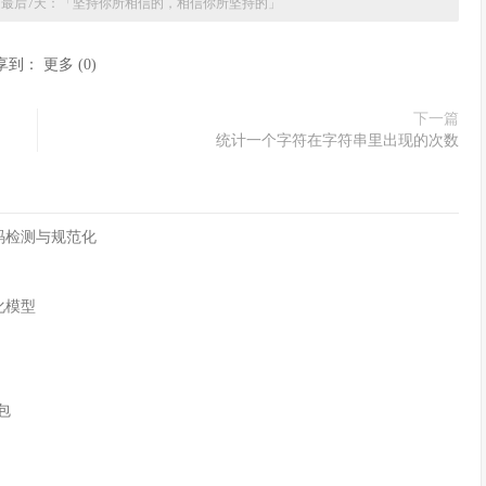
园最后7天：「坚持你所相信的，相信你所坚持的」
享到：
更多
(
0
)
下一篇
统计一个字符在字符串里出现的次数
字符编码检测与规范化
化模型
n包