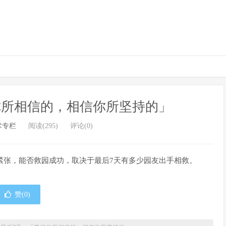
你所相信的，相信你所坚持的」
术专栏
阅读(295)
评论(0)
很紧张，能否救园成功，取决于最后7天有多少园友出手相救。
赞(
0
)