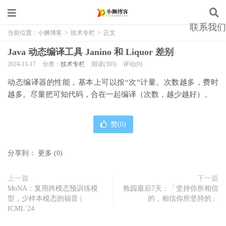
联系我们
当前位置：
小狮博客
>
技术专栏
>
正文
Java 动态编译工具 Janino 和 Liquor 差别
2024-11-17
分类：
技术专栏
阅读(393)
评论(0)
动态编译器的性能，基本上可以按“次”计量。次数越多，费时
越多。尽量把可知代码，合在一起编译（次数，越少越好）。
赞(
0
)
分享到：
更多
(
0
)
上一篇
下一篇
MoNA：复用跨模态预训练模
救园最后7天：「坚持你所相信
型，少样本模态的福音 |
的，相信你所坚持的」
ICML’24