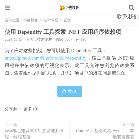
联系我们
当前位置：
小狮博客
>
技术专栏
>
正文
使用 Dependify 工具探索 .NET 应用程序依赖项
2024-11-15
分类：
技术专栏
阅读(303)
评论(0)
为了应对这些挑战，您可以使用 Dependify 工具：
https://github.com/NikiforovAll/dependify
，该工具提供 .NET 应
用程序中依赖项的可视化表示。此工具允许您浏览依赖关系
图，查看组件之间的关系，并识别项目中的潜在问题或瓶颈。
赞(
0
)
分享到：
更多
(
0
)
上一篇
下一篇
Java核心知识体系9-并发与多线
ComfyUI 基础教程(一) —— 本
程：线程基础
地安装部署