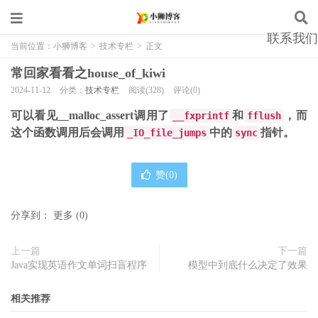
联系我们
当前位置：
小狮博客
>
技术专栏
>
正文
常回家看看之house_of_kiwi
2024-11-12
分类：
技术专栏
阅读(328)
评论(0)
可以看见
__malloc_assert调用了
和
，而
__fxprintf
fflush
这个函数调用后会调用
中的
指针。
_IO_file_jumps
sync
赞(
0
)
分享到：
更多
(
0
)
上一篇
下一篇
Java实现英语作文单词扫盲程序
模型中到底什么决定了效果
相关推荐