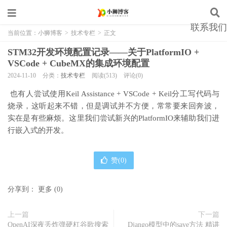
联系我们
当前位置：
小狮博客
>
技术专栏
>
正文
STM32开发环境配置记录——关于PlatformIO +
VSCode + CubeMX的集成环境配置
2024-11-10
分类：
技术专栏
阅读(513)
评论(0)
​ 也有人尝试使用Keil Assistance + VSCode + Keil分工写代码与
烧录，这听起来不错，但是调试并不方便，常常要来回奔波，
实在是有些麻烦。这里我们尝试新兴的PlatformIO来辅助我们进
行嵌入式的开发。
赞(
0
)
分享到：
更多
(
0
)
上一篇
下一篇
OpenAI深夜丢炸弹硬杠谷歌搜索
Django模型中的save方法 精讲