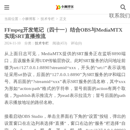
联系我们
当前位置：
小狮博客
>
技术专栏
>
正文
FFmpeg开发笔记（四十一）结合OBS与MediaMTX
实现SRT直播推流
2024-11-10
分类：
技术专栏
阅读(453)
评论(0)
从上面日志可见，MediaMTX提供的SRT服务正在监听8890端
口，且该服务采用UDP传输层协议。此时SRT服务的访问地址前
缀为srt://127.0.0.1:8890?streamid=xxx，开头的“srt://”表示该地
址采用srt协议，后面的“127.0.0.1:8890”为SRT服务的IP和端口
号。再后面的“?streamid=xxx”表示SRT服务的流名称，其中xxx
为形如“action:path”格式的字符串，冒号前面的action有两个取
值，为publish表示推流方，为read表示拉流方；冒号后面的path
表示播放地址的路径名称。
接着启动OBS Studio，单击主界面右下角的“设置”按钮，弹出的
设置窗口在左边列表选择“直播”，窗口右边的“服务”栏选择“自