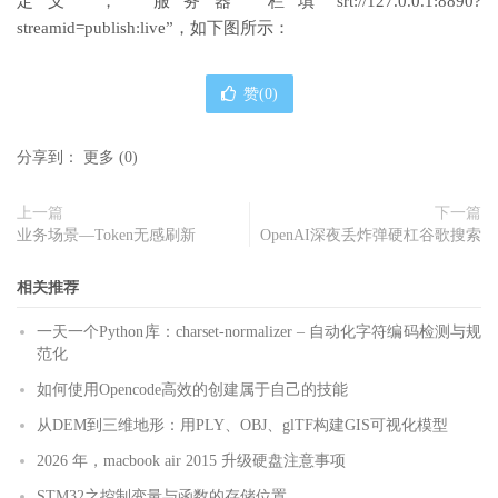
定义”，“服务器”栏填“srt://127.0.0.1:8890?
streamid=publish:live”，如下图所示：
赞(
0
)
分享到：
更多
(
0
)
上一篇
下一篇
业务场景—Token无感刷新
OpenAI深夜丢炸弹硬杠谷歌搜索
相关推荐
一天一个Python库：charset-normalizer – 自动化字符编码检测与规
范化
如何使用Opencode高效的创建属于自己的技能
从DEM到三维地形：用PLY、OBJ、glTF构建GIS可视化模型
2026 年，macbook air 2015 升级硬盘注意事项
STM32之控制变量与函数的存储位置