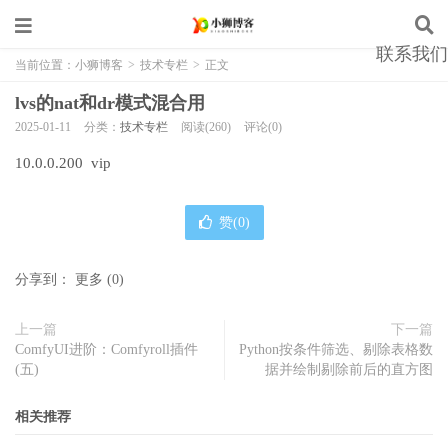
联系我们
当前位置：
小狮博客
>
技术专栏
>
正文
lvs的nat和dr模式混合用
2025-01-11
分类：
技术专栏
阅读(260)
评论(0)
10.0.0.200 vip
赞(
0
)
分享到：
更多
(
0
)
上一篇
下一篇
ComfyUI进阶：Comfyroll插件
Python按条件筛选、剔除表格数
(五)
据并绘制剔除前后的直方图
相关推荐