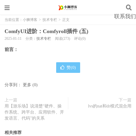
联系我们
当前位置：
小狮博客
>
技术专栏
>
正文
ComfyUI进阶：Comfyroll插件 (五)
2025-01-11
分类：
技术专栏
阅读(273)
评论(0)
前言：
赞(
0
)
分享到：
更多
(
0
)
上一篇
下一篇
用【游乐场】说清楚“硬件、操
lvs的nat和dr模式混合用
作系统、跨平台、应用软件、开
发语言、代码”的关系
相关推荐