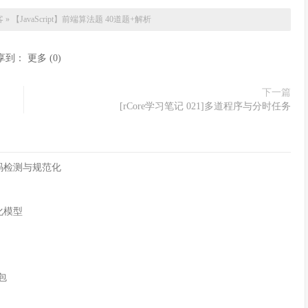
客
»
【JavaScript】前端算法题 40道题+解析
享到：
更多
(
0
)
下一篇
[rCore学习笔记 021]多道程序与分时任务
字符编码检测与规范化
化模型
n包