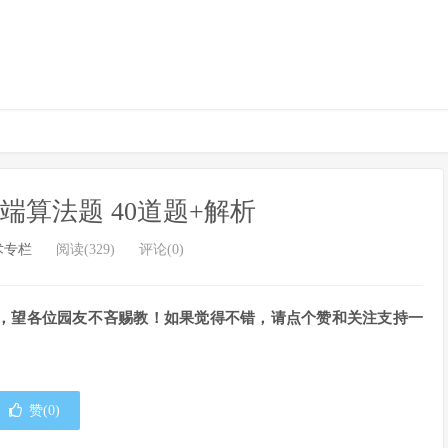
t】前端算法题 40道题+解析
术专栏
阅读(329)
评论(0)
，望各位园友不吝赐教！如果觉得不错，请点个赞和关注支持一
赞(
0
)