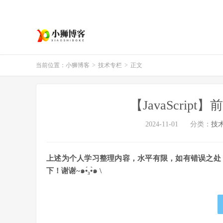
当前位置：
小狮博客
>
技术专栏
>
正文
【JavaScrip
2024-11-01
分类：
技
上述为个人学习整理内容，水平有限，如有错误之处
下！谢谢~๑•́₃•̀๑ \