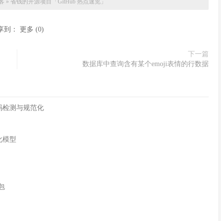
客
»
省钱的开源项目「GitHub 热点速览」
享到：
更多
(
0
)
下一篇
数据库中查询含有某个emoji表情的行数据
字符编码检测与规范化
化模型
n包