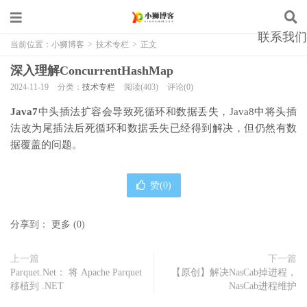
联系我们
当前位置：
小狮博客
>
技术专栏
>
正文
深入理解ConcurrentHashMap
2024-11-19
分类：
技术专栏
阅读(403)
评论(0)
Java7
中头插法扩容会导致死循环和数据丢失，Java8中将头插
法改为尾插法后死循环和数据丢失已经得到解决，但仍然有数
据覆盖的问题。
赞(
0
)
分享到：
更多
(
0
)
上一篇
下一篇
Parquet.Net： 将 Apache Parquet
【原创】解决NasCab掉进程，
移植到 .NET
NasCab进程维护