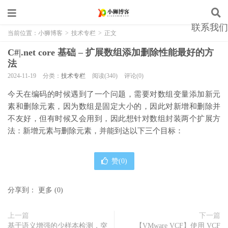
联系我们
当前位置：
小狮博客
>
技术专栏
>
正文
C#|.net core 基础 – 扩展数组添加删除性能最好的方
法
2024-11-19
分类：
技术专栏
阅读(340)
评论(0)
今天在编码的时候遇到了一个问题，需要对数组变量添加新元
素和删除元素，因为数组是固定大小的，因此对新增和删除并
不友好，但有时候又会用到，因此想针对数组封装两个扩展方
法：新增元素与删除元素，并能到达以下三个目标：
赞(
0
)
分享到：
更多
(
0
)
上一篇
下一篇
基于语义增强的少样本检测，突
【VMware VCF】使用 VCF