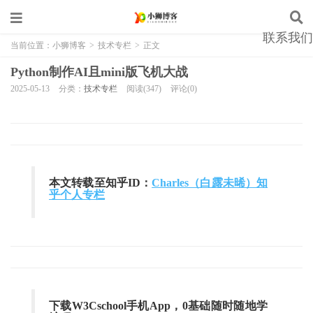
联系我们
当前位置：
小狮博客
>
技术专栏
>
正文
Python制作AI且mini版飞机大战
2025-05-13
分类：
技术专栏
阅读(347)
评论(0)
本文转载至知乎ID：
Charles（白露未晞）知
乎个人专栏
下载W3Cschool手机App，0基础随时随地学