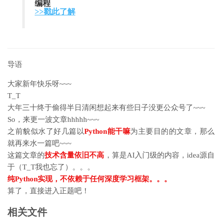
编程
>>戳此了解
导语
大家新年快乐呀~~~
T_T
大年三十终于偷得半日清闲想起来有些日子没更公众号了~~~
So，来更一波文章hhhhh~~~
之前貌似水了好几篇以
Python能干嘛
为主要目的的文章，那么
就再来水一篇吧~~~
这篇文章的
技术含量依旧不高
，算是AI入门级的内容，idea源自
于（T_T我也忘了）。。。
纯Python实现，不依赖于任何深度学习框架。。。
算了，直接进入正题吧！
相关文件