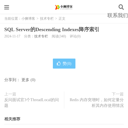
联系我们
当前位置：
小狮博客
>
技术专栏
>
正文
SQL Server的Descending Indexes降序索引
2024-11-17
分类：
技术专栏
阅读(340)
评论(0)
赞(
0
)
分享到：
更多
(
0
)
上一篇
下一篇
反问面试官3个ThreadLocal的问
Redis 内存突增时，如何定量分
题
析其内存使用情况
相关推荐