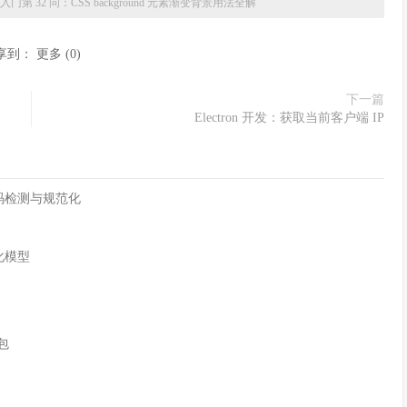
入门第 32 问：CSS background 元素渐变背景用法全解
享到：
更多
(
0
)
下一篇
Electron 开发：获取当前客户端 IP
字符编码检测与规范化
化模型
n包