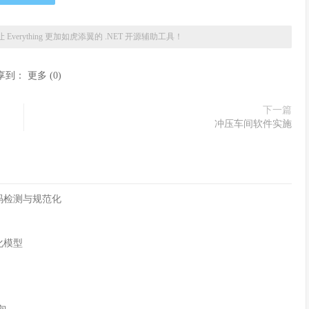
 Everything 更加如虎添翼的 .NET 开源辅助工具！
享到：
更多
(
0
)
下一篇
冲压车间软件实施
字符编码检测与规范化
化模型