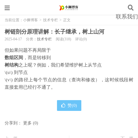
联系我们
当前位置：
小狮博客
>
技术专栏
>
正文
树链剖分原理讲解：长子继承，树上山河
2025-04-17
分类：
技术专栏
阅读(318)
评论(0)
但如果问题不再局限于
数组区间
，而是转移到
树结构
之上呢？例如，我们希望维护树上从节点
\(u\)
到节点
\(v\)
的路径上每个节点的信息（查询和修改），这时候线段树
直接套用已经行不通了。
赞(
0
)
分享到：
更多
(
0
)