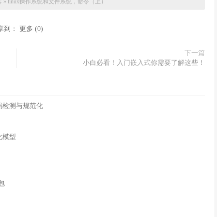
客
»
linux操作系统和文件系统，命令（上）
享到：
更多
(
0
)
下一篇
小白必看！入门嵌入式你需要了解这些！
字符编码检测与规范化
化模型
n包