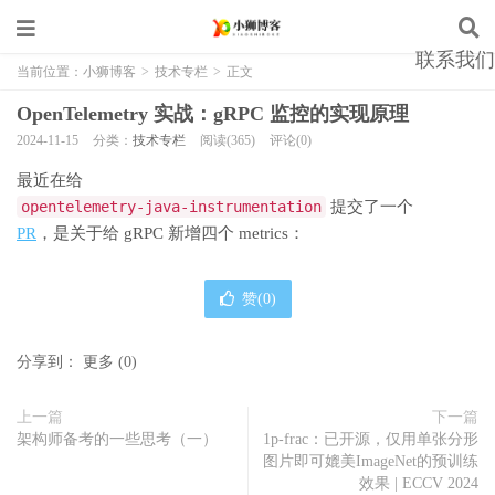
联系我们
当前位置：
小狮博客
>
技术专栏
>
正文
OpenTelemetry 实战：gRPC 监控的实现原理
2024-11-15
分类：
技术专栏
阅读(365)
评论(0)
最近在给
opentelemetry-java-instrumentation
提交了一个
PR
，是关于给 gRPC 新增四个 metrics：
赞(
0
)
分享到：
更多
(
0
)
上一篇
下一篇
架构师备考的一些思考（一）
1p-frac：已开源，仅用单张分形
图片即可媲美ImageNet的预训练
效果 | ECCV 2024