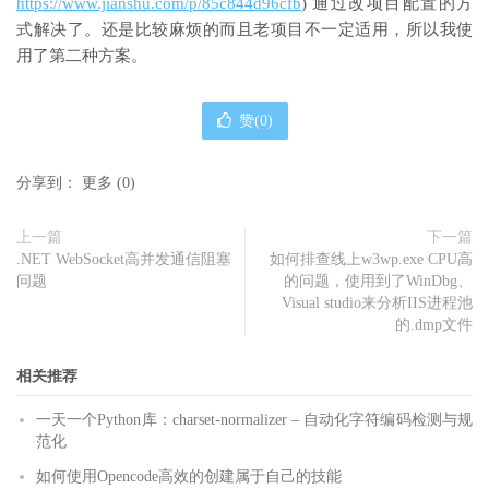
https://www.jianshu.com/p/85c844d96cfb
) 通过改项目配置的方
式解决了。还是比较麻烦的而且老项目不一定适用，所以我使
用了第二种方案。
赞(
0
)
分享到：
更多
(
0
)
上一篇
下一篇
.NET WebSocket高并发通信阻塞
如何排查线上w3wp.exe CPU高
问题
的问题，使用到了WinDbg、
Visual studio来分析IIS进程池
的.dmp文件
相关推荐
一天一个Python库：charset-normalizer – 自动化字符编码检测与规
范化
如何使用Opencode高效的创建属于自己的技能