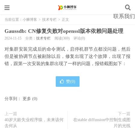
联系我们
当前位置：
小狮博客
>
技术专栏
>
正文
Gaussdb: CN修复失败对openssl版本依赖问题处理
2024-11-15
分类：
技术专栏
阅读(369)
评论(0)
对集群安装完成后的命令测试，启停机群节点都没问题，然后
但是被协调节点被剔除以后，修复出现了这个故障，出现了报
错，跟第一次安装的集群出现了一样的问题，报错截图如下：
赞(
0
)
分享到：
更多
(
0
)
上一篇
下一篇
40岁大龄失业程序猿，未来该何
在stable diffussion中控制生成图
去何从
片的光线