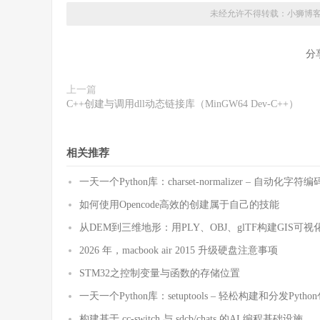
未经允许不得转载：
小狮博
分
上一篇
C++创建与调用dll动态链接库（MinGW64 Dev-C++）
相关推荐
一天一个Python库：charset-normalizer – 自动化
如何使用Opencode高效的创建属于自己的技能
从DEM到三维地形：用PLY、OBJ、glTF构建GIS可视
2026 年，macbook air 2015 升级硬盘注意事项
STM32之控制变量与函数的存储位置
一天一个Python库：setuptools – 轻松构建和分发Pytho
构建基于 cc-switch 与 sdcb/chats 的AI 编程基础设施