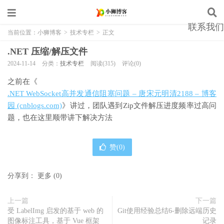
联系我们
当前位置：
小狮博客
>
技术专栏
>
正文
.NET 压缩/解压文件
2024-11-14
分类：
技术专栏
阅读(315)
评论(0)
之前在《
.NET WebSocket高并发通信阻塞问题 – 唐宋元明清2188 – 博客
园 (cnblogs.com)
》讲过，团队遇到Zip文件解压进度频率过高问
题，也在这里顺带讲下解决方法
赞(
0
)
分享到：
更多
(
0
)
上一篇
下一篇
受 LabelImg 启发的基于 web 的
Git使用经验总结6-删除远端历史
图像标注工具，基于 Vue 框架
记录