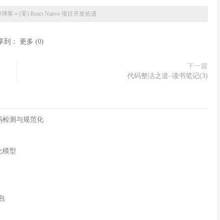
狮博客
»
(零) React Native 项目开发拾遗
享到：
更多
(
0
)
下一篇
代码整洁之道–读书笔记(3)
字符编码检测与规范化
化模型
n包