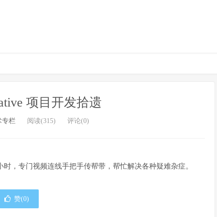
 Native 项目开发拾遗
术专栏
阅读(315)
评论(0)
小时，专门视频连线手把手传帮带，帮忙解决各种疑难杂症。
赞(
0
)