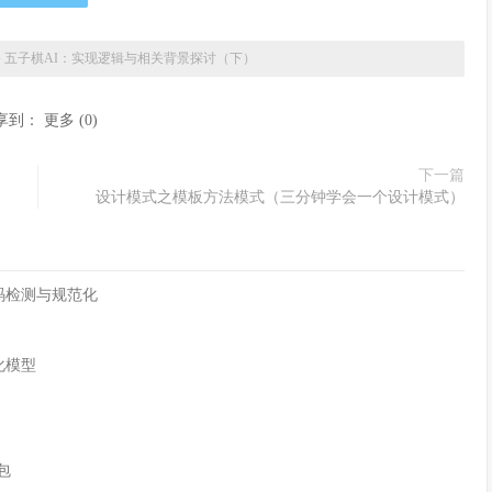
»
五子棋AI：实现逻辑与相关背景探讨（下）
享到：
更多
(
0
)
下一篇
设计模式之模板方法模式（三分钟学会一个设计模式）
字符编码检测与规范化
化模型
n包