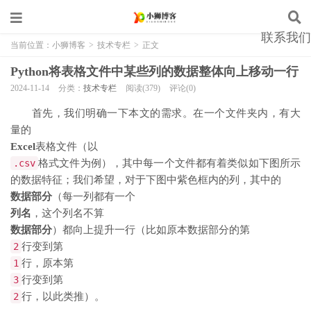
联系我们
当前位置：
小狮博客
>
技术专栏
>
正文
Python将表格文件中某些列的数据整体向上移动一行
2024-11-14
分类：
技术专栏
阅读(379)
评论(0)
首先，我们明确一下本文的需求。在一个文件夹内，有大
量的
Excel
表格文件（以
.csv
格式文件为例），其中每一个文件都有着类似如下图所示
的数据特征；我们希望，对于下图中紫色框内的列，其中的
数据部分
（每一列都有一个
列名
，这个列名不算
数据部分
）都向上提升一行（比如原本数据部分的第
2
行变到第
1
行，原本第
3
行变到第
2
行，以此类推）。