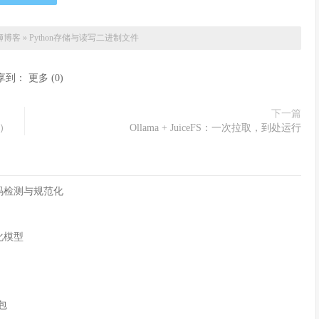
狮博客
»
Python存储与读写二进制文件
享到：
更多
(
0
)
下一篇
8）
Ollama + JuiceFS：一次拉取，到处运行
字符编码检测与规范化
化模型
n包