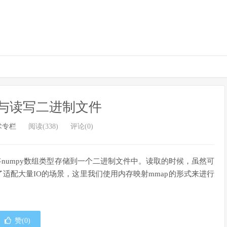
存储与读写二进制文件
术专栏
阅读(338)
评论(0)
功能，直接将numpy数组类型存储到一个二进制文件中。读取的时候，虽然可
取，但是为了适配大量IO的场景，这里我们使用内存映射mmap的形式来进行
赞(
0
)