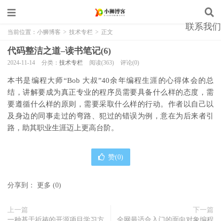
联系我们
当前位置：
小狮博客
>
技术专栏
>
正文
代码整洁之道–读书笔记(6)
2024-11-14
分类：
技术专栏
阅读(363)
评论(0)
本书是编程大师“Bob 大叔”40余年编程生涯的心得体会的总
结，讲解要成为真正专业的程序员需要具备什么样的态度，需
要遵循什么样的原则，需要采取什么样的行动。作者以自己以
及身边的同事走过的弯路、犯过的错误为例，意在为后来者引
路，助其职业生涯迈上更高台阶。
赞(
0
)
分享到：
更多
(
0
)
上一篇
下一篇
一种基于祈祷的开源项目学习方
全网最适合入门的面向对象编程