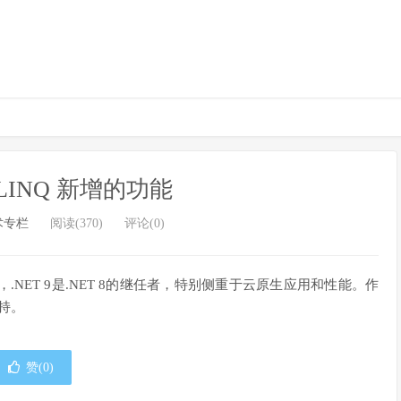
中 LINQ 新增的功能
术专栏
阅读(370)
评论(0)
，.NET 9是.NET 8的继任者，特别侧重于云原生应用和性能。作
支持。
赞(
0
)