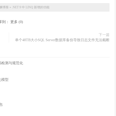
狮博客
»
.NET 9 中 LINQ 新增的功能
享到：
更多
(
0
)
下一篇
单个48TB大小SQL Server数据库备份导致日志文件无法截断
字符编码检测与规范化
化模型
n包