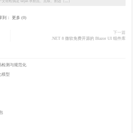
一文轻松搞定 tarjan 求割点、点双、割边（二）
享到：
更多
(
0
)
下一篇
.NET 8 微软免费开源的 Blazor UI 组件库
字符编码检测与规范化
化模型
n包