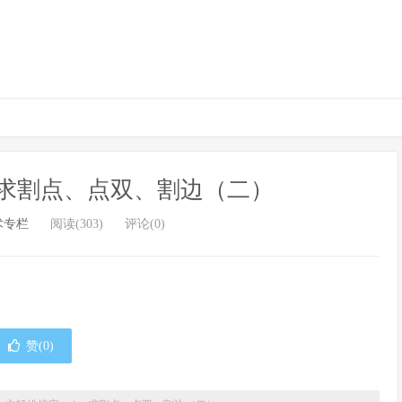
an 求割点、点双、割边（二）
术专栏
阅读(303)
评论(0)
赞(
0
)