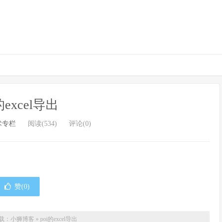
的excel导出
术专栏
阅读(534)
评论(0)
赞(
0
)
载：
小狮博客
»
poi的excel导出