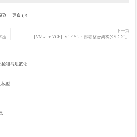
享到：
更多
(
0
)
下一篇
体验
【VMware VCF】VCF 5.2：部署整合架构的SDDC。
字符编码检测与规范化
化模型
n包