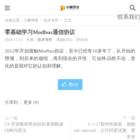
联系我们
当前位置：
小狮博客
>
技术专栏
>
正文
零基础学习Modbus通信协议
2024-11-11
分类：
技术专栏
阅读(351)
评论(0)
2012年开始接触Modbus协议，至今已经有10多年了，从开始的
懵懂，到后来的顿悟，再到现在的开悟，它始终岿然不动，变
化的是我对它的认知和理解。
赞(
0
)
分享到：
更多
(
0
)
上一篇
下一篇
C# 开源教程带你轻松掌握数据
C++17新特性探索：拥抱
结构与算法
std::optional，让代码更优雅、更
安全