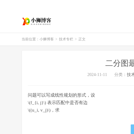
当前位置：
小狮博客
>
技术专栏
>
正文
二分图
2024-11-11
分类：
技
问题可以写成线性规划的形式，设
\(f_{i, j}\)
表示匹配中是否有边
\((u_i, v_j)\)
，求