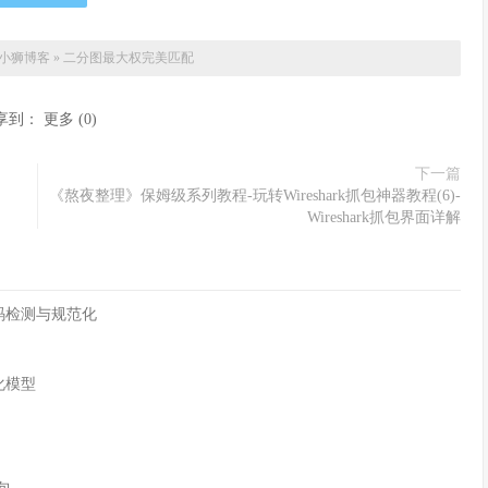
小狮博客
»
二分图最大权完美匹配
享到：
更多
(
0
)
下一篇
《熬夜整理》保姆级系列教程-玩转Wireshark抓包神器教程(6)-
Wireshark抓包界面详解
字符编码检测与规范化
化模型