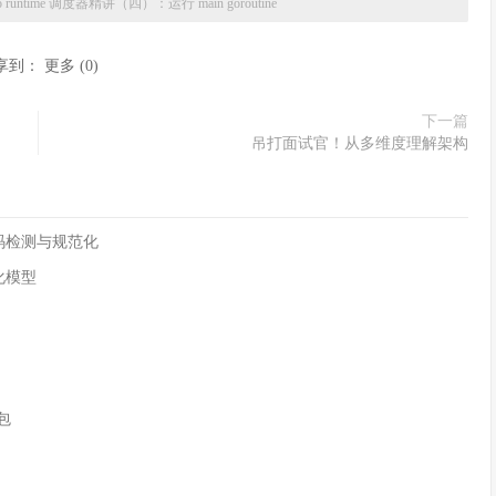
o runtime 调度器精讲（四）：运行 main goroutine
享到：
更多
(
0
)
下一篇
吊打面试官！从多维度理解架构
字符编码检测与规范化
化模型
n包