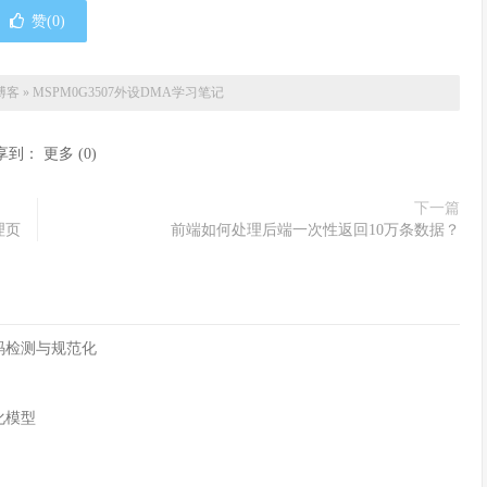
赞(
0
)
博客
»
MSPM0G3507外设DMA学习笔记
享到：
更多
(
0
)
下一篇
理页
前端如何处理后端一次性返回10万条数据？
字符编码检测与规范化
化模型