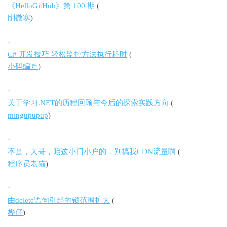
《HelloGitHub》第 100 期
(
削微寒
)
·
C# 开发技巧 轻松监控方法执行耗时
(
小码编匠
)
·
关于学习.NET的历程回顾与今后的探索实践方向
(
mingupupup
)
·
不是，大哥，咱这小门小户的，别搞我CDN流量啊
(
程序员老猫
)
·
由delete语句引起的锁范围扩大
(
桦仔
)