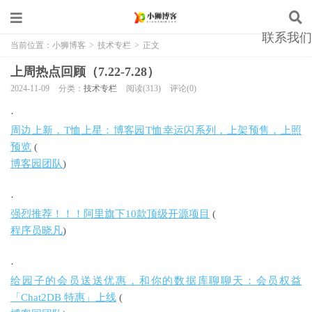
联系我们
当前位置：
小狮博客
>
技术专栏
>
正文
上周热点回顾（7.22-7.28）
2024-11-09
分类：
技术专栏
阅读(313)
评论(0)
·
周边上新，T恤上星：博客园T恤幸运闪系列，上架预售，上照
预览
(
博客园团队
)
·
强烈推荐！！！阿里旗下10款顶级开源项目
(
程序员晓凡
)
·
给园子的会员送送优惠，和你的数据库聊聊天：会员权益
「Chat2DB 特惠」上线
(