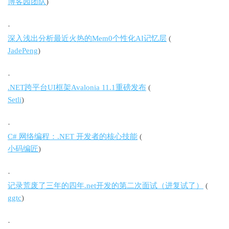
博客园团队
)
·
深入浅出分析最近火热的Mem0个性化AI记忆层
(
JadePeng
)
·
.NET跨平台UI框架Avalonia 11.1重磅发布
(
Setli
)
·
C# 网络编程：.NET 开发者的核心技能
(
小码编匠
)
·
记录荒废了三年的四年.net开发的第二次面试（进复试了）
(
ggtc
)
·