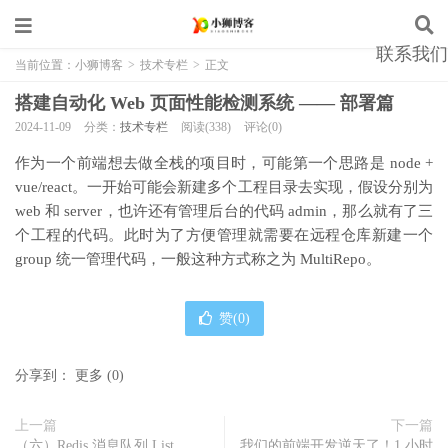
联系我们
当前位置：
小狮博客
>
技术专栏
>
正文
搭建自动化 Web 页面性能检测系统 —— 部署篇
2024-11-09
分类：
技术专栏
阅读(338)
评论(0)
作为一个前端想去做全栈的项目时，可能第一个思路是 node +
vue/react。一开始可能会新建多个工程目录去实现，假设分别为
web 和 server，也许还有管理后台的代码 admin，那么就有了三
个工程的代码。此时为了方便管理就需要在远程仓库新建一个
group 统一管理代码，一般这种方式称之为 MultiRepo。
赞(
0
)
分享到：
更多
(
0
)
上一篇
下一篇
（六）Redis 消息队列 List、
我们的前端开发逆天了！1 小时