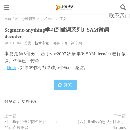
联系我们
当前位置：
小狮博客
>
技术专栏
>
正文
Segment-anything学习到微调系列3_SAM微调
decoder
2024-11-09
分类：
技术专栏
阅读(363)
评论(0)
本篇是第3部分，基于voc2007数据集对SAM decoder进行微
调。代码已上传至
github
，如果对你有帮助请点个Star，感谢。
赞(
0
)
分享到：
更多
(
0
)
上一篇
下一篇
ShardingJDBC 兼容 MybatisPlus
（六）Redis 消息队列 List、
的动态数据源
Streams