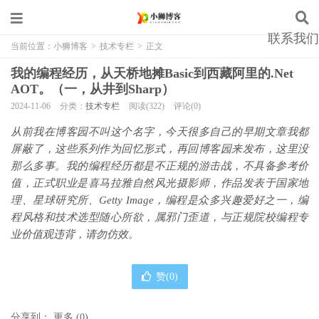
联系我们
当前位置：
小狮博客
>
技术专栏
>
正文
我的编程经历，从天桥地摊Basic到西藏阿里的.Net
AOT。（一，从井到Sharp）
2024-11-06
分类：
技术专栏
阅读(322)
评论(0)
从前我在博客园不叫这个名字，今天很多自己的早期文章我都
屏蔽了，这些系列作为回忆形式，再回博客园来发布，这里没
那么多事。我的编程经历都是不正规的游击战，不具备参考价
值，正式职业是喜马拉雅自然风光摄影师，作品发表于国家地
理、星球研究所、Getty Image，编程是众多兴趣爱好之一，编
程风格和技术选型随心所欲，属邪门歪道，与正规院校编程专
业价值观违背，请勿仿效。
赞(
0
)
分享到：
更多
(
0
)