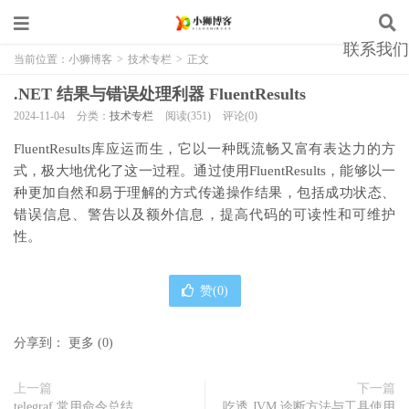
联系我们
当前位置：
小狮博客
>
技术专栏
>
正文
.NET 结果与错误处理利器 FluentResults
2024-11-04
分类：
技术专栏
阅读(351)
评论(0)
FluentResults库应运而生，它以一种既流畅又富有表达力的方
式，极大地优化了这一过程。通过使用FluentResults，能够以一
种更加自然和易于理解的方式传递操作结果，包括成功状态、
错误信息、警告以及额外信息，提高代码的可读性和可维护
性。
赞(
0
)
分享到：
更多
(
0
)
上一篇
下一篇
telegraf 常用命令总结
吃透 JVM 诊断方法与工具使用