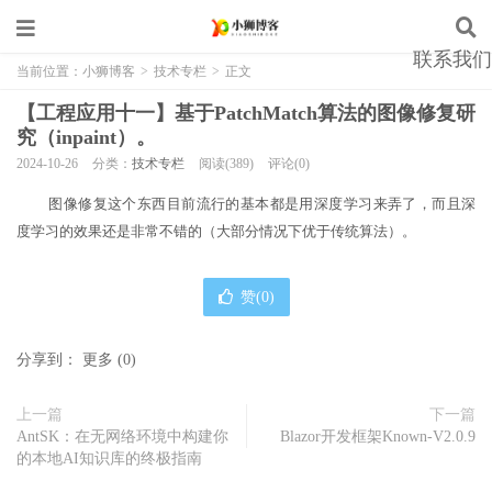
联系我们
当前位置：
小狮博客
>
技术专栏
>
正文
【工程应用十一】基于PatchMatch算法的图像修复研
究（inpaint）。
2024-10-26
分类：
技术专栏
阅读(389)
评论(0)
图像修复这个东西目前流行的基本都是用深度学习来弄了，而且深
度学习的效果还是非常不错的（大部分情况下优于传统算法）。
赞(
0
)
分享到：
更多
(
0
)
上一篇
下一篇
AntSK：在无网络环境中构建你
Blazor开发框架Known-V2.0.9
的本地AI知识库的终极指南