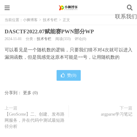
联系我们
当前位置：
小狮博客
>
技术专栏
>
正文
DASCTF2022.07赋能赛PWN部分WP
2024-11-01
分类：
技术专栏
阅读(333)
评论(0)
可以看见是一个随机数的逻辑，只要我们猜不对4次就可以进入
漏洞函数，但是我感觉这原本可能是==号，让用随机数的
赞(
0
)
分享到：
更多
(
0
)
上一篇
下一篇
【GeoScene】二、创建、发布路
argparse学习笔记
网服务，并在代码中测试最短路
径分析