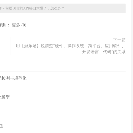
客
»
前端说你的API接口太慢了，怎么办？
享到：
更多
(
0
)
下一篇
用【游乐场】说清楚“硬件、操作系统、跨平台、应用软件、
开发语言、代码”的关系
字符编码检测与规范化
化模型
n包