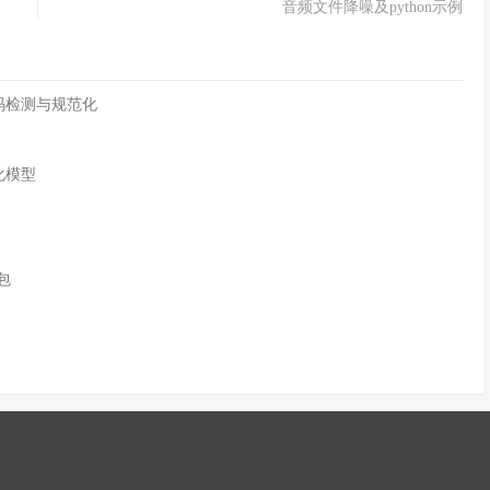
音频文件降噪及python示例
字符编码检测与规范化
化模型
n包