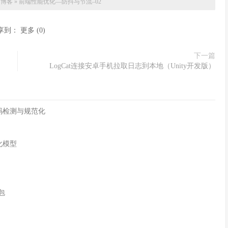
狮博客
»
前端性能优化—防抖与节流–02
享到：
更多
(
0
)
下一篇
LogCat连接安卓手机拉取日志到本地（Unity开发版）
字符编码检测与规范化
化模型
n包