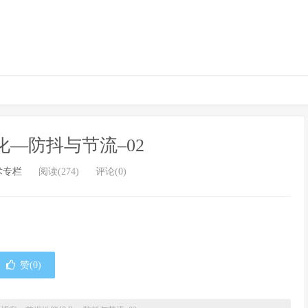
—防抖与节流–02
术专栏
阅读(274)
评论(0)
赞(
0
)