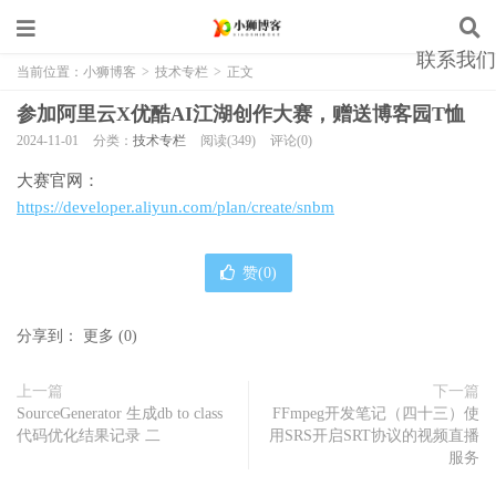
联系我们
当前位置：
小狮博客
>
技术专栏
>
正文
参加阿里云X优酷AI江湖创作大赛，赠送博客园T恤
2024-11-01
分类：
技术专栏
阅读(349)
评论(0)
大赛官网：
https://developer.aliyun.com/plan/create/snbm
赞(
0
)
分享到：
更多
(
0
)
上一篇
下一篇
SourceGenerator 生成db to class
FFmpeg开发笔记（四十三）使
代码优化结果记录 二
用SRS开启SRT协议的视频直播
服务