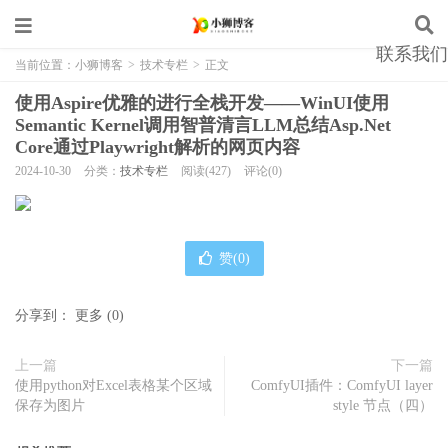
联系我们
当前位置：
小狮博客
>
技术专栏
>
正文
使用Aspire优雅的进行全栈开发——WinUI使用
Semantic Kernel调用智普清言LLM总结Asp.Net
Core通过Playwright解析的网页内容
2024-10-30
分类：
技术专栏
阅读(427)
评论(0)
赞(
0
)
分享到：
更多
(
0
)
上一篇
下一篇
使用python对Excel表格某个区域
ComfyUI插件：ComfyUI layer
保存为图片
style 节点（四）